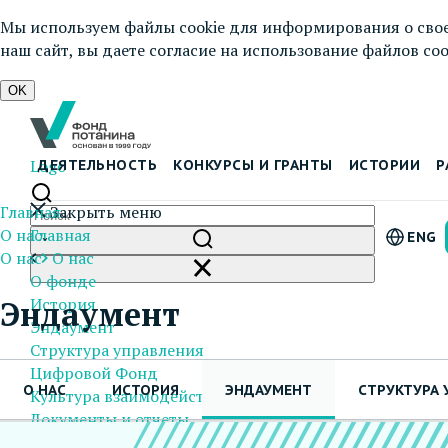
Мы используем файлы cookie для информирования о свое
наш сайт, вы даете согласие на использование файлов cook
OK
Logo
ДЕЯТЕЛЬНОСТЬ
КОНКУРСЫ И ГРАНТЫ
ИСТОРИИ
Р
Главная
Закрыть меню
О нас
Главная
ENG
О нас
О нас
О фонде
История
Эндаумент
Эндаумент
Структура управления
Цифровой Фонд
О НАС
ИСТОРИЯ
ЭНДАУМЕНТ
СТРУКТУРА 
Культура взаимодействия
Документы и отчеты
Пресс-центр