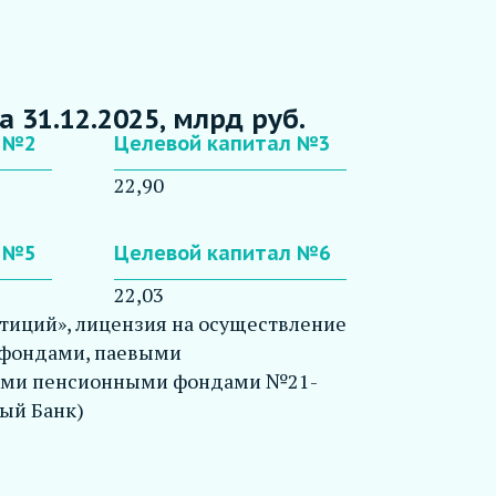
 31.12.2025, млрд руб.
л №2
Целевой капитал №3
22,90
л №5
Целевой капитал №6
22,03
тиций», лицензия на осуществление
 фондами, паевыми
ыми пенсионными фондами №21-
ный Банк)