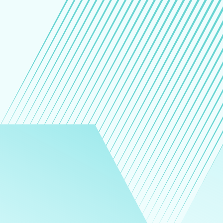
Библиотека
Библиотека
Аналитика
Художественные издания и мультимедиа
Блог
Контакты
Деятельность
Конкурсы и гранты
Истории
Работа в Фонде
ENG
OK
VK
Youtube
Telegram