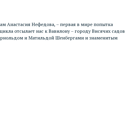
ам Анастасия Нефедова, – первая в мире попытка
икла отсылает нас к Вавилону – городу Висячих садов
 Арнольдом и Матильдой Шенбергами и знаменитым