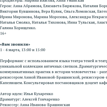
Продюсеры: Марина Власова, Анна Уманская
Герои: Анна Абрамова, Елизавета Бирюкова, Наталия Бор
Виктория Кувшинова, Вера Кулик, Ольга Ломовская, Евге
Ирина Миронова, Марина Морозова, Александра Некрасова
Наталья Смолко, Наталья Тихонова, Инна Тульская, Анаст
Галина Хорищенко.
16+
«Вам звонили»
1 - 4 марта, 13:00 и 15:00
Перформанс с использованием языка театра теней и театр
уникальной коллекции античных слепков. Драматургичес
коммуникативных практик в истории человечества – разг
режиссером Анной Ивановой-Брашинской, режиссером-п
Капелюшем. Консультировал постановщиков доцент кафе
Автор идеи: Илья Кухаренко
Драматург: Алексей Гончаренко
Режиссер: Анна Иванова-Брашинская