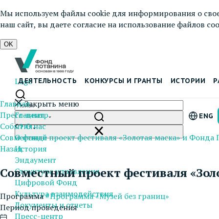
Мы используем файлы cookie для информирования о свое
наш сайт, вы даете согласие на использование файлов cook
OK
Logo
ДЕЯТЕЛЬНОСТЬ
КОНКУРСЫ И ГРАНТЫ
ИСТОРИИ
Р
Главная
Закрыть меню
Пресс-центр
Главная
ENG
События
О нас
Совместный проект фестиваля «Золотая маска» и Фонда 
О фонде
Назад
История
Эндаумент
Совместный проект фестиваля «Зол
Структура управления
Цифровой Фонд
Культура взаимодействия
Программа
#Программа «Музей без границ»
Документы и отчеты
Период проведения
Пресс-центр