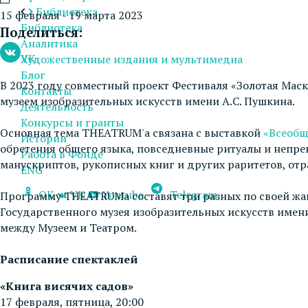
Библиотека
15 февраля - 19 марта 2023
Библиотека
Поделиться:
Аналитика
VK
Художественные издания и мультимедиа
Блог
В 2023 году совместный проект Фестиваля «Золотая Ма
Контакты
музеем изобразительных искусств имени А.С. Пушкина.
Деятельность
Конкурсы и гранты
Основная тема THEATRUM'а связана с выставкой
«Всеобщ
Истории
обретения общего языка, повседневные ритуалы и непре
Работа в Фонде
манускриптов, рукописных книг и других раритетов, от
ENG
OK
VK
Youtube
Telegram
Программу THEATRUMа составят три разных по своей жан
Государственного музея изобразительных искусств имени
между Музеем и Театром.
Расписание спектаклей
«Книга висячих садов»
17 февраля, пятница, 20:00