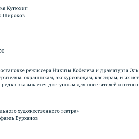
лья Кутюхин
др Широков
00
постановке режиссера Никиты Кобелева и драматурга Ол
рителям, охранникам, экскурсоводам, кассирам, и их ист
й редко оказывается доступным для посетителей и оттого
льного художественного театра»
афаэль Бурханов