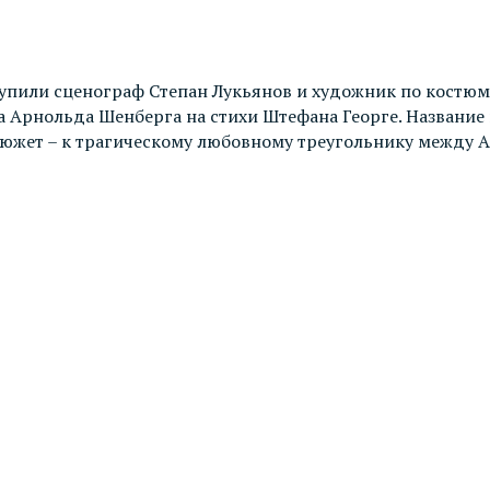
упили сценограф Степан Лукьянов и художник по костюм
Арнольда Шенберга на стихи Штефана Георге. Название ц
сюжет – к трагическому любовному треугольнику между