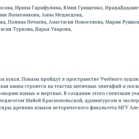
исова, Ирина Гарифулина, Юлия Грищенко, ИрадаДадашева
ния Лопатникова, Анна Медведева,
, Полина Нечаева, Анастасия Новоселова, Мария Рушковс
асия Туркова, Дарья Уварова,
а кукол. Показы пройдут в пространстве Учебного художе
кая канва строится на текстах античных эпитафий и пос
оворам живых и мертвых. В создании этого спектакля уча
едагогом Майей Краснопольской, драматургом и экспер
дры древних языков исторического факультета МГУ Алек