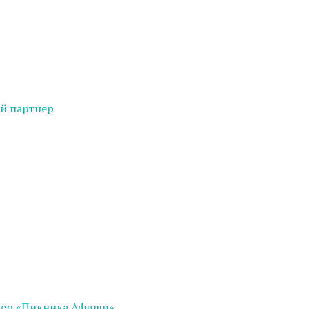
й партнер
нер «Пикника Афиши»