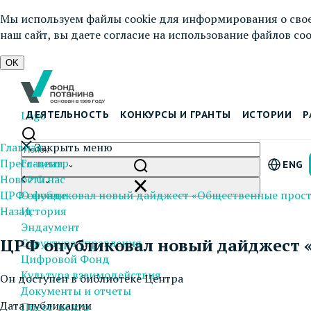
Мы используем файлы cookie для информирования о свое
наш сайт, вы даете согласие на использование файлов cook
OK
Logo
ДЕЯТЕЛЬНОСТЬ
КОНКУРСЫ И ГРАНТЫ
ИСТОРИИ
Р
Главная
Закрыть меню
Пресс-центр
Главная
ENG
Новости
О нас
ЦРФ опубликовал новый дайджест «Общественные прост
О фонде
Назад
История
Эндаумент
ЦРФ опубликовал новый дайджест 
Структура управления
Цифровой Фонд
Культура взаимодействия
Он доступен в библиотеке Центра
Документы и отчеты
Дата публикации
Пресс-центр