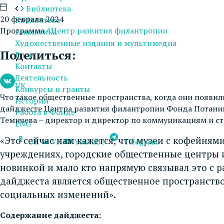
Библиотека
20 февраля 2024
Библиотека
Программа
#Центр развития филантропии
Аналитика
Художественные издания и мультимедиа
Поделиться:
Блог
Контакты
Деятельность
VK
Конкурсы и гранты
Что такое общественные пространства, когда они появил
Истории
дайджесте Центра развития филантропии Фонда Потанин
Работа в Фонде
Темичева – директор и директор по коммуникациям и ст
ENG
«Это сейчас нам кажется, что музеи с кофейням
OK
VK
Youtube
Telegram
учреждениях, городские общественные центры и
новинкой и мало кто напрямую связывал это с 
дайджеста является общественное пространство 
социальных изменений».
Содержание дайджеста: