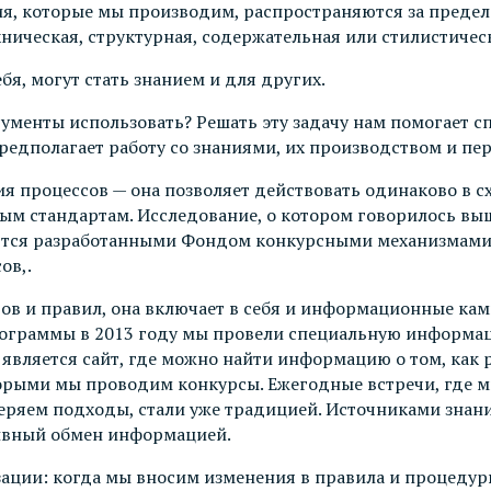
ия, которые мы производим, распространяются за предел
ехническая, структурная, содержательная или стилистичес
я, могут стать знанием и для других.
рументы использовать? Решать эту задачу нам помогает 
предполагает работу со знаниями, их производством и пе
ия процессов — она позволяет действовать одинаково в с
иным стандартам. Исследование, о котором говорилось вы
ются разработанными Фондом конкурсными механизмами
ов,.
ов и правил, она включает в себя и информационные кам
ограммы в 2013 году мы провели специальную информац
вляется сайт, где можно найти информацию о том, как р
орыми мы проводим конкурсы. Ежегодные встречи, где м
ряем подходы, стали уже традицией. Источниками знани
ивный обмен информацией.
ации: когда мы вносим изменения в правила и процедуры