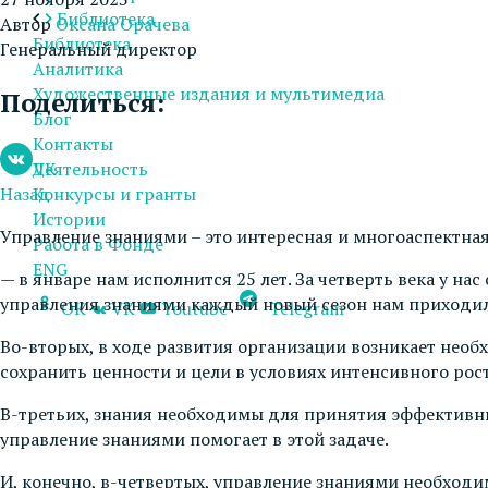
Библиотека
Автор
Оксана Орачева
Библиотека
Генеральный директор
Аналитика
Художественные издания и мультимедиа
Поделиться:
Блог
Контакты
VK
Деятельность
Назад
Конкурсы и гранты
Истории
Управление знаниями – это интересная и многоаспектная
Работа в Фонде
ENG
— в январе нам исполнится 25 лет. За четверть века у 
управления знаниями каждый новый сезон нам приходил
OK
VK
Youtube
Telegram
Во-вторых, в ходе развития организации возникает нео
сохранить ценности и цели в условиях интенсивного рос
В-третьих, знания необходимы для принятия эффективн
управление знаниями помогает в этой задаче.
И, конечно, в-четвертых, управление знаниями необходим