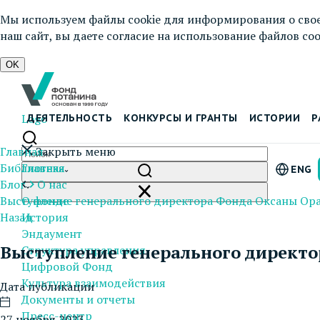
Мы используем файлы cookie для информирования о свое
наш сайт, вы даете согласие на использование файлов cook
OK
Logo
ДЕЯТЕЛЬНОСТЬ
КОНКУРСЫ И ГРАНТЫ
ИСТОРИИ
Р
Главная
Закрыть меню
Библиотека
Главная
ENG
Блог
О нас
Выступление генерального директора Фонда Оксаны Ор
О фонде
Назад
История
Эндаумент
Выступление генерального директ
Структура управления
Цифровой Фонд
Культура взаимодействия
Дата публикации
Документы и отчеты
Пресс-центр
27 ноября 2023