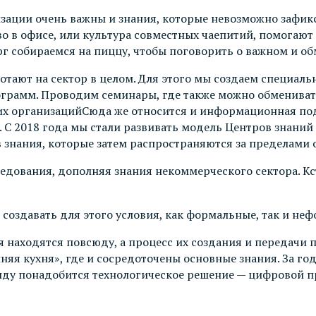
ации очень важны и знания, которые невозможно зафикс
во в офисе, или культура совместных чаепитий, помогаю
г собираемся на пиццу, чтобы поговорить о важном и об
отают на сектор в целом. Для этого мы создаем специал
ограмм. Проводим семинары, где также можно обменива
х организацийСюда же относится и информационная под
С 2018 года мы стали развивать модель Центров знаний в
нания, которые затем распространяются за пределами 
дования, дополняя знания некоммерческого сектора. Кст
создавать для этого условия, как формальные, так и не
находятся повсюду, а процесс их создания и передачи п
няя кухня», где и сосредоточены основные знания. За г
нду понадобится технологическое решение — цифровой пр