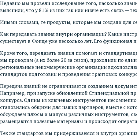
Недавно мы провели исследование того, насколько знан
выяснили, что у 81% из них так или иначе есть связь — т
Иными словами, те продукты, которые мы создали для себ
Как передавать знания внутри организации? Какие инст
существует в Фонде уже несколько лет. Его функционал 
Кроме того, передавать знания помогает и стандартизац
мы проводим (а их более 20 за сезон), проходили по ед
региональные некоммерческие организации вдохновля
стандартов подготовки и проведения грантовых конкурс
Передача знаний не ограничивается созданием документ
Например, при запуске обновленной Стипендиальной пр
конкурса. Одним из ключевых инструментов несомненно я
становились общими для наших партнеров, вместе с кот
обсуждаем плюсы и минусы различных инструментов, све
размещаются полезные материалы и происходит операт
Тех же стандартов мы придерживаемся и внутри организ