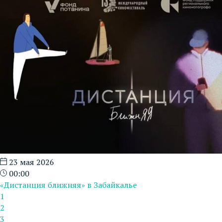
23 мая 2026
00:00
«Дистанция ближняя» в Забайкалье
1
2
3