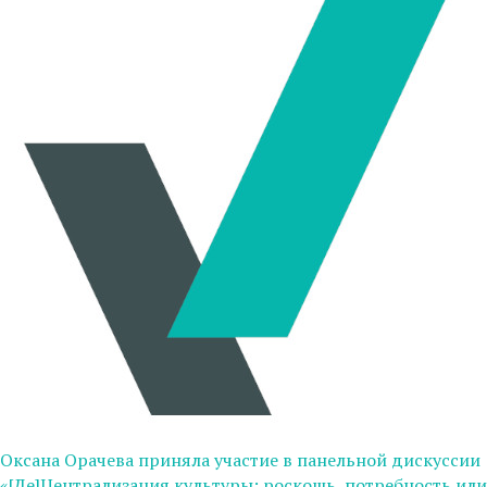
Оксана Орачева приняла участие в панельной дискуссии
«[Де]Централизация культуры: роскошь, потребность или